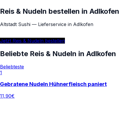
Reis & Nudeln bestellen in Adlkofen
Altstadt Sushi
— Lieferservice in
Adlkofen
★
4.5
(
68
)
ca.
30
Min.
ab
55,00
€
5,00
€ Lieferung
Jetzt
Reis & Nudeln
bestellen
Beliebte
Reis & Nudeln
in
Adlkofen
Beliebteste
1
Gebratene Nudeln Hühnerfleisch paniert
11,90
€